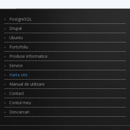
PostgreSQL
Drupal
Ubuntu
Portofoliu
Produse informatice
Service
Harta site
Manual de utilizare
Contact
Contul meu
Descarcari