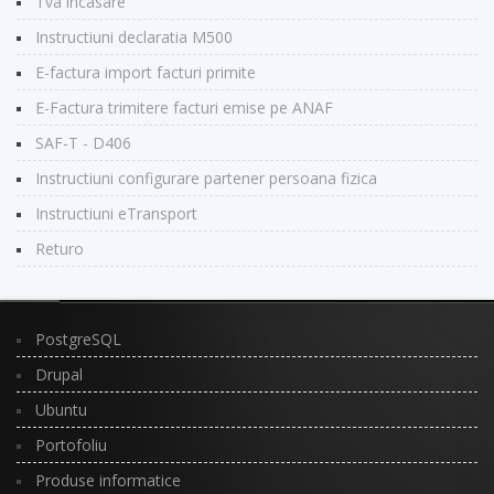
Tva incasare
Instructiuni declaratia M500
E-factura import facturi primite
E-Factura trimitere facturi emise pe ANAF
SAF-T - D406
Instructiuni configurare partener persoana fizica
Instructiuni eTransport
Returo
PostgreSQL
Drupal
Ubuntu
Portofoliu
Produse informatice