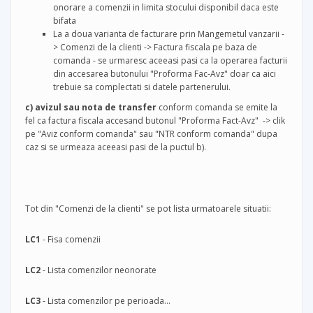
onorare a comenzii in limita stocului disponibil daca este
bifata
La a doua varianta de facturare prin Mangemetul vanzarii -
> Comenzi de la clienti -> Factura fiscala pe baza de
comanda - se urmaresc aceeasi pasi ca la operarea facturii
din accesarea butonului "Proforma Fac-Avz" doar ca aici
trebuie sa complectati si datele partenerului.
c) avizul sau nota de transfer
conform comanda se emite la
fel ca factura fiscala accesand butonul "Proforma Fact-Avz" -> clik
pe "Aviz conform comanda" sau "NTR conform comanda" dupa
caz si se urmeaza aceeasi pasi de la puctul b).
Tot din "Comenzi de la clienti" se pot lista urmatoarele situatii:
LC1
- Fisa comenzii
LC2
- Lista comenzilor neonorate
LC3
- Lista comenzilor pe perioada...