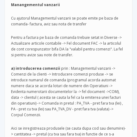
Manangementul vanzarii
Cu ajutorul Managementul vanzarii se poate emite pe baza de
comanda- factura, aviz sau nota de transfer
Pentru a factura pe baza de comanda trebuie setat in Diverse ->
Actualizare articole contabile -> Fel document FAC -> la articolul
de cont corespunzator bifa DA la "valabil pentru comenzi". La fel
si pentru avize sau note de transfer.
a) introducerea comenzii
prin : Managementul vanzarii ->
Comenzi de la clienti -> Introducere comenzi produse -> se
introduce numarul de comanda (programul acorda automat
numere daca se acorda loturi de numere din Operatiuni ->
Evidenta numerotarii documentelor la -> fel document ->COM),
data -> clientul ( acesta se cauta la fel ca la emiterea unei facturi
din operatiuni) -> Comanda in pretul : PA_TVA - pret fara tva (lei) ,
PA - pret cu tva (lei) sau PA_TVA_DV - pret fara tva (valuta) ->
Corpul Comenzii.
Aici se inregistreaza produsele (se cauta dupa cod sau denumire)-
> cantitatea -> pretul (cu tva sau fara tva) in functie de ce s-a