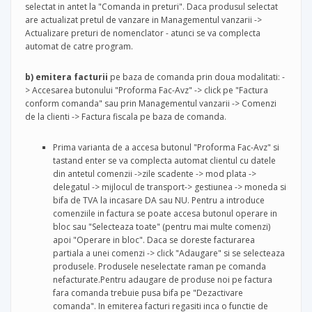
selectat in antet la "Comanda in preturi". Daca produsul selectat
are actualizat pretul de vanzare in Managementul vanzarii ->
Actualizare preturi de nomenclator - atunci se va complecta
automat de catre program.
b) emitera facturii
pe baza de comanda prin doua modalitati: -
> Accesarea butonului "Proforma Fac-Avz" -> click pe "Factura
conform comanda" sau prin Managementul vanzarii -> Comenzi
de la clienti -> Factura fiscala pe baza de comanda.
Prima varianta de a accesa butonul "Proforma Fac-Avz" si
tastand enter se va complecta automat clientul cu datele
din antetul comenzii ->zile scadente -> mod plata ->
delegatul -> mijlocul de transport-> gestiunea -> moneda si
bifa de TVA la incasare DA sau NU. Pentru a introduce
comenziile in factura se poate accesa butonul operare in
bloc sau "Selecteaza toate" (pentru mai multe comenzi)
apoi "Operare in bloc". Daca se doreste facturarea
partiala a unei comenzi -> click "Adaugare" si se selecteaza
produsele. Produsele neselectate raman pe comanda
nefacturate.Pentru adaugare de produse noi pe factura
fara comanda trebuie pusa bifa pe "Dezactivare
comanda". In emiterea facturi regasiti inca o functie de