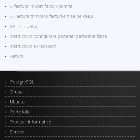
E-factura import facturi primite
E-Factura trimitere facturi emise pe ANAF
SAF-T - D406
Instructiuni configurare partener persoana fizica
Instructiuni eTransport
Returo
PostgreSQL
Drupal
Ubuntu
Portofoliu
Produse informatice
Service