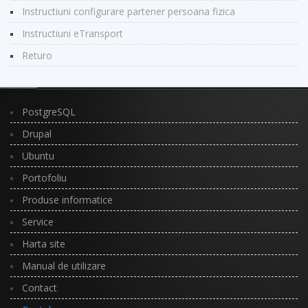
Instructiuni configurare partener persoana fizica
Instructiuni eTransport
Returo
PostgreSQL
Drupal
Ubuntu
Portofoliu
Produse informatice
Service
Harta site
Manual de utilizare
Contact