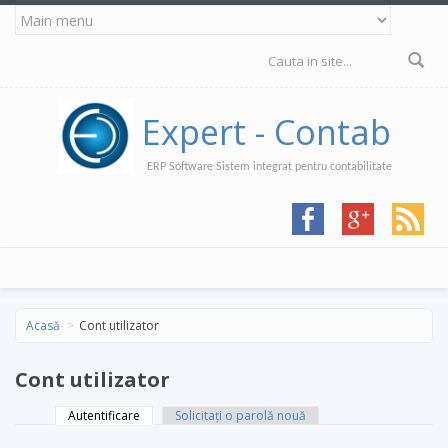
Mergi la conţinutul principal
Formular de
căutare
Expert - Contab
ERP Software Sistem integrat pentru contabilitate
Acasă
Cont utilizator
Cont utilizator
Autentificare
(tab activ)
Solicitaţi o parolă nouă
Taburi primare