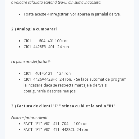
o valoare calculata scotand tva-ul din suma inacasata.
Toate aceste 4 inregistrari vor aparea in jurnalul de tva.
2.) Analog la cumparari
CI01 604=401 100 ron
CI01 4428FR=401 24 ron
La plata acestei facturii:
CI01 401=5121 124 ron
CI01 4426=4428FR 24 ron. - Se face automat de program
la incasare daca se respecta marcajele de tva si
configurarile descrise mai jos.
3.) Factura de clienti "F1" stinsa cu bilet la ordin "B1"
Emitere factura clienti
FACT="F1" VI01 411=704 100 ron
FACT="F1" VI01 411=4428CL 24 ron