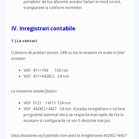
jurnalelor de tva aferente acestor facturi in mod corect,
transparent si conform normelor.
IV. Inregistrari contabile
1.) La vanzari
O factura de prestari servicii 24% cu tva la incasare va arata in felul
urmator:
VI01 411=704 100 ron
VI01 411=4428CL 24 ron
La incasarea acestei facturi:
VI01 5121 =4111 124 ron
VI01 4428CL=4427 24 ron. Aceasta inregsitrare o va face
programul automat daca se respecta marcajele de tva la
incasare si configurarile ce vor fi descrise mai jos.
Daca incasarea va fi partiala vom avea la inregistrarea 4428CL=4427