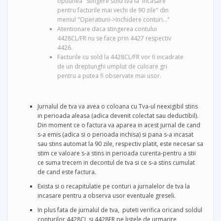
optiunea "Stingere sold tva la incasare
pentru facturile mai vechi de 90 zile" din
meniul "Operatiuni->Inchidere conturi..."
Atentionare daca stingerea contului
4428CL/FR nu se face prin 4427 respectiv
4426.
Facturile cu sold la 4428CL/FR vor fi incadrate
de un dreptunghi umplut de culoare gri
pentru a putea fi observate mai usor.
Jurnalul de tva va avea o coloana cu Tva-ul neexigibil stins
in perioada aleasa (adica devenit colectat sau deductibil).
Din moment ce o factura va aparea in acest jurnal de cand
s-a emis (adica si o perioada inchisa) si pana s-a incasat
sau stins automat la 90 zile, respectiv platit, este necesar sa
stim ce valoare s-a stins in perioada curenta-pentru a stii
ce suma trecem in decontul de tva si ce s-a stins cumulat
de cand este factura.
Exista si o recapitulatie pe conturi a jurnalelor de tva la
incasare pentru a observa usor eventuale greseli.
In plus fata de jurnalul de tva, puteti verifica oricand soldul
conturilor 4428CL si 4428FR pe listele de urmarire