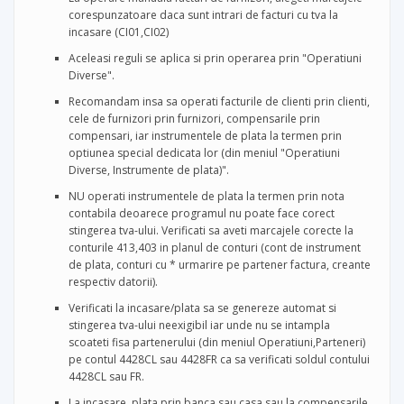
corespunzatoare daca sunt intrari de facturi cu tva la
incasare (CI01,CI02)
Aceleasi reguli se aplica si prin operarea prin "Operatiuni
Diverse
".
Recomandam insa sa operati facturile de clienti prin clienti,
cele de furnizori prin furnizori, compensarile prin
compensari, iar instrumentele de plata la termen prin
optiunea special dedicata lor (din meniul "Operatiuni
Diverse, Instrumente de plata)".
NU operati instrumentele de plata la termen prin nota
contabila deoarece programul nu poate face corect
stingerea tva-ului. Verificati sa aveti marcajele corecte la
conturile 413,403 in planul de conturi (cont de instrument
de plata, conturi cu * urmarire pe partener factura, creante
respectiv datorii).
Verificati la incasare/plata sa se genereze automat si
stingerea tva-ului neexigibil iar unde nu se intampla
scoateti fisa partenerului (din meniul Operatiuni,Parteneri)
pe contul 4428CL sau 4428FR ca sa verificati soldul contului
4428CL sau FR.
La incasare, plata prin banca sau casa sau la compensarile