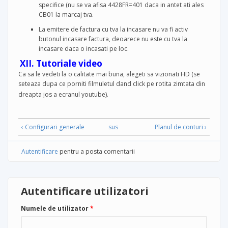
specifice (nu se va afisa 4428FR=401 daca in antet ati ales
CB01 la marcaj tva.
La emitere de factura cu tva la incasare nu va fi activ
butonul incasare factura, deoarece nu este cu tva la
incasare daca o incasati pe loc.
XII. Tutoriale video
Ca sa le vedeti la o calitate mai buna, alegeti sa vizionati HD (se
seteaza dupa ce porniti filmuletul dand click pe rotita zimtata din
dreapta jos a ecranul youtube).
‹ Configurari generale
sus
Planul de conturi ›
Autentificare
pentru a posta comentarii
Autentificare utilizatori
Numele de utilizator
*