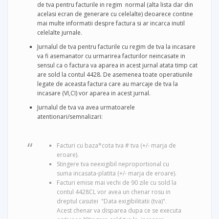
de tva pentru facturile in regim normal (alta lista dar din
acelasi ecran de generare cu celelalte) deoarece contine
mai multe informatii despre factura si ar incarca inutil
celelalte jurnale.
Jurnalul de tva pentru facturile cu regim de tva la incasare
va fi asemanator cu urmarirea facturilor neincasate in
sensul ca o factura va aparea in acest jurnal atata timp cat
are sold la contul 4428. De asemenea toate operatiunile
legate de aceasta factura care au marcaje de tva la
incasare (VI,CI) vor aparea in acest jurnal.
Jurnalul de tva va avea urmatoarele
atentionari/semnalizari:
Facturi cu baza*cota tva # tva (+/- marja de
eroare).
Stingere tva neexigibil neproportional cu
suma incasata-platita (+/- marja de eroare).
Facturi emise mai vechi de 90 zile cu sold la
contul 4428CL vor avea un chenar rosu in
dreptul casutei "Data exigibilitatii (tva)".
Acest chenar va disparea dupa ce se executa