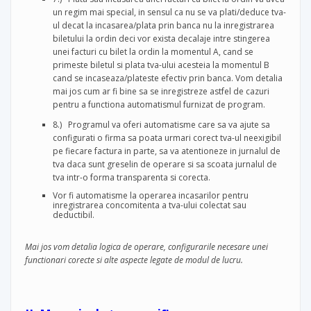
un regim mai special, in sensul ca nu se va plati/deduce tva-
ul decat la incasarea/plata prin banca nu la inregistrarea
biletului la ordin deci vor exista decalaje intre stingerea
unei facturi cu bilet la ordin la momentul A, cand se
primeste biletul si plata tva-ului acesteia la momentul B
cand se incaseaza/plateste efectiv prin banca. Vom detalia
mai jos cum ar fi bine sa se inregistreze astfel de cazuri
pentru a functiona automatismul furnizat de program.
8.) Programul va oferi automatisme care sa va ajute sa
configurati o firma sa poata urmari corect tva-ul neexigibil
pe fiecare factura in parte, sa va atentioneze in jurnalul de
tva daca sunt greselin de operare si sa scoata jurnalul de
tva intr-o forma transparenta si corecta.
Vor fi automatisme la operarea incasarilor pentru
inregistrarea concomitenta a tva-ului colectat sau
deductibil.
Mai jos vom detalia logica de operare, configurarile necesare unei
functionari corecte si alte aspecte legate de modul de lucru.