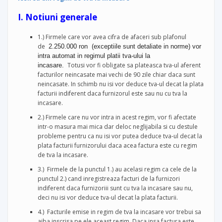
I. Notiuni generale
1.) Firmele care vor avea cifra de afaceri sub plafonul
de
2.250.000 ron (exceptiile sunt detaliate in norme
)
vor
intra automat in regimul platii tva-ului la
Totusi
vor fi obligate sa plateasca tva-ul aferent
incasare.
facturilor neincasate mai vechi de 90 zile chiar daca sunt
neincasate. In schimb nu isi vor deduce tva-ul decat la plata
facturii indiferent daca furnizorul este sau nu cu tva la
incasare.
2.) Firmele care nu vor intra in acest regim, vor fi afectate
intr-o masura mai mica dar deloc neglijabila si cu destule
probleme pentru ca nu isi vor putea deduce tva-ul decat la
plata facturii furnizorului daca acea factura este cu regim
de tva la incasare.
3.) Firmele de la punctul 1.) au acelasi regim ca cele de la
punctul 2.) cand inregistreaza facturi de la furnizori
indiferent daca furnizoriii sunt cu tva la incasare sau nu,
deci nu isi vor deduce tva-ul decat la plata facturii.
4.) Facturile emise in regim de tva la incasare vor trebui sa
aiba inscrisa pe ele aceast regim. Daca insa factura este