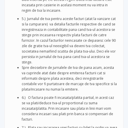
incasata prin casierie in acelasi moment nu va intra in
regim de tva la incasare.
5.) Jurnalul de tva pentru aceste facturi (atat la vanzare cat
si la cumparare) va detalia facturile respective de cand se
inregistreaza in contabilitate pana cand tva-ul acestora se
stinge prin incasarea respectiv plata facturii de catre
furnizor. In cazul facturilor neincasate ce depasesc cele 90
zile de gratie tva-ul neexigibil va deveni tva colectat,
societatea nemaifiind scutita de plata tva-ului. Deci ele vor
persista in jurnalul de tva pana cand tva-ul acestora se
stinge.
Spre deosebire de jurnalele de tva de pana acum, acesta
va cuprinde atat date despre emiterea facturii cat si
informatii despre plata acesteia, deci inregistrarile
contabile vor fi purtatoare de marcaje de tva specifice si la
plata/incasare nu numai la emitere.
6.) O factura poate fi incasata/platita partial, in acest caz
se va plati/deduce tva-ul proportional cu suma
incasata/platita. Prin incasare sau plata in linii mari vom
considera incasari sau plati prin banca si compensari de
facturi.
7.) Plata sau incasarea unei facturi cu bilet la ordin va avea