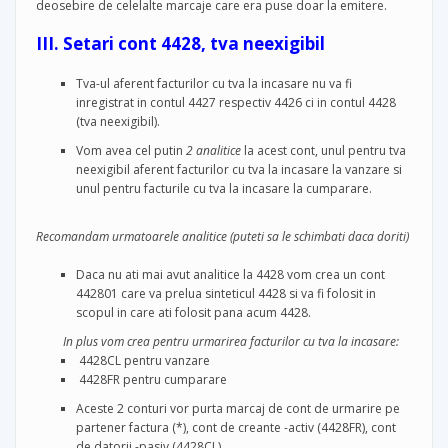
deosebire de celelalte marcaje care era puse doar la emitere.
III. Setari cont 4428, tva neexigibil
Tva-ul aferent facturilor cu tva la incasare nu va fi
inregistrat in contul 4427 respectiv 4426 ci in contul 4428
(tva neexigibil).
Vom avea cel putin
2 analitice
la acest cont, unul pentru tva
neexigibil aferent facturilor cu tva la incasare la vanzare si
unul pentru facturile cu tva la incasare la cumparare.
Recomandam urmatoarele analitice (puteti sa le schimbati daca doriti)
Daca nu ati mai avut analitice la 4428 vom crea un cont
442801 care va prelua sinteticul 4428 si va fi folosit in
scopul in care ati folosit pana acum 4428.
In plus vom crea pentru urmarirea facturilor cu tva la incasare:
4428CL pentru vanzare
4428FR pentru cumparare
Aceste 2 conturi vor purta marcaj de cont de urmarire pe
partener factura (*), cont de creante -activ (4428FR), cont
de datorii -pasiv (4428CL).