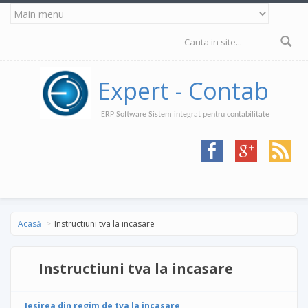
Mergi la conţinutul principal
Formular de
căutare
Expert - Contab
ERP Software Sistem integrat pentru contabilitate
Acasă
Instructiuni tva la incasare
Instructiuni tva la incasare
Iesirea din regim de tva la incas
are