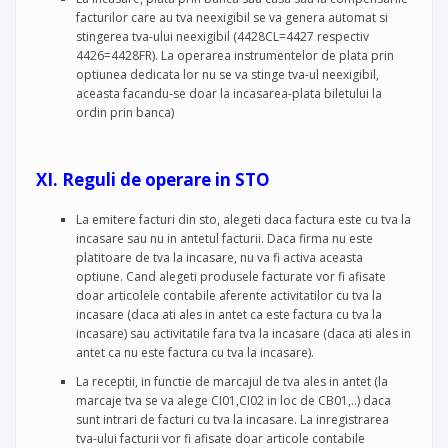
facturilor care au tva neexigibil se va genera automat si
stingerea tva-ului neexigibil (4428CL=4427 respectiv
4426=4428FR). La operarea instrumentelor de plata prin
optiunea dedicata lor nu se va stinge tva-ul neexigibil,
aceasta facandu-se doar la incasarea-plata biletului la
ordin prin banca)
XI. Reguli de operare in STO
La emitere facturi din sto, alegeti daca factura este cu tva la
incasare sau nu in antetul facturii. Daca firma nu este
platitoare de tva la incasare, nu va fi activa aceasta
optiune. Cand alegeti produsele facturate vor fi afisate
doar articolele contabile aferente activitatilor cu tva la
incasare (daca ati ales in antet ca este factura cu tva la
incasare) sau activitatile fara tva la incasare (daca ati ales in
antet ca nu este factura cu tva la incasare).
La receptii, in functie de marcajul de tva ales in antet (la
marcaje tva se va alege CI01,CI02 in loc de CB01,..) daca
sunt intrari de facturi cu tva la incasare. La inregistrarea
tva-ului facturii vor fi afisate doar articole contabile