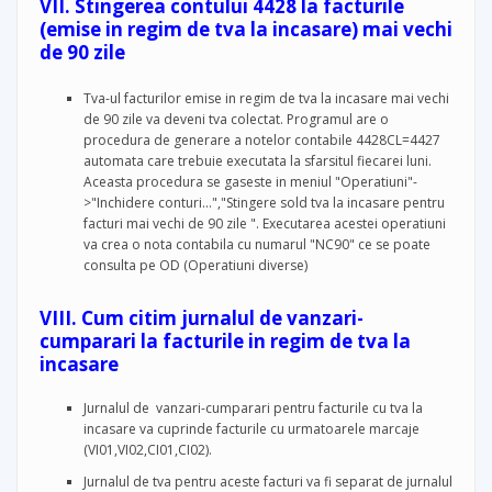
VII. Stingerea contului 4428 la facturile
(emise in regim de tva la incasare) mai vechi
de 90 zile
Tva-ul facturilor emise in regim de tva la incasare mai vechi
de 90 zile va deveni tva colectat. Programul are o
procedura de generare a notelor contabile 4428CL=4427
automata care trebuie executata la sfarsitul fiecarei luni.
Aceasta procedura se gaseste in meniul "Operatiuni"-
>"Inchidere conturi...","Stingere sold tva la incasare pentru
facturi mai vechi de 90 zile ". Executarea acestei operatiuni
va crea o nota contabila cu numarul "NC90" ce se poate
consulta pe OD (Operatiuni diverse)
VIII. Cum citim jurnalul de vanzari-
cumparari la facturile in regim de tva la
incasare
Jurnalul de
vanzari-cumparari pentru facturile cu tva la
incasare va cuprinde facturile cu urmatoarele marcaje
(VI01,VI02,CI01,CI02).
Jurnalul de tva pentru aceste facturi va fi separat de jurnalul