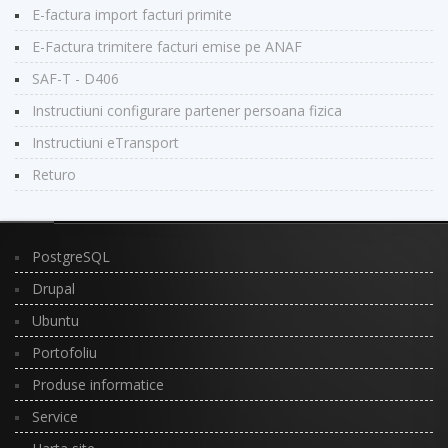
E-factura import facturi primite
E-Factura trimitere facturi emise pe ANAF
SAF-T - D406
Instructiuni configurare partener persoana fizica
Instructiuni eTransport
Returo
PostgreSQL
Drupal
Ubuntu
Portofoliu
Produse informatice
Service