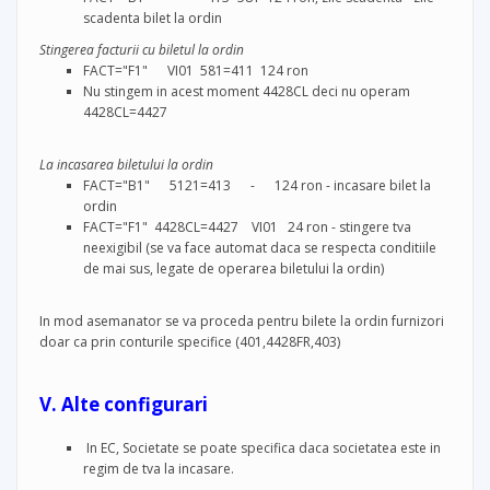
scadenta bilet la ordin
Stingerea facturii cu biletul la ordin
FACT="F1" VI01 581=411 124 ron
Nu stingem in acest moment 4428CL deci nu operam
4428CL=4427
La incasarea biletului la ordin
FACT="B1" 5121=413 - 124 ron - incasare bilet la
ordin
FACT="F1" 4428CL=4427 VI01 24 ron - stingere tva
neexigibil (se va face automat daca se respecta conditiile
de mai sus, legate de operarea biletului la ordin)
In mod asemanator se va proceda pentru bilete la ordin furnizori
doar ca prin conturile specifice (401,4428FR,403)
V. Alte configurari
In EC, Societate se poate specifica daca societatea este in
regim de tva la incasare.