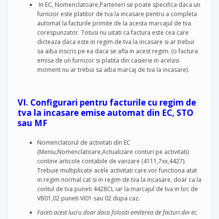
In EC, Nomenclatoare,Parteneri se poate specifica daca un
furnizor este platitor de tva la incasare pentru a completa
automat la facturile primite de la acesta marcajul de tva
corespunzator. Totusi nu uitati ca factura este cea care
dicteaza daca este in regim de tva la incasare si ar trebui
sa aiba inscris pe ea daca se afla in acest regim. (o factura
emisa de un furnizor si platita din casierie in acelasi
moment nu ar trebui sa aiba marcaj de tva la incasare).
VI. Configurari pentru facturile cu regim de
tva la incasare emise automat din EC, STO
sau MF
Nomenclatorul de activitati din EC
(Meniu,Nomenclatoare,Actualizare conturi pe activitati)
contine articole contabile de vanzare (4111,7xx,4427).
Trebuie multiplicate acele activitati care vor functiona atat
in regim normal cat si in regim de tva la incasare, doar ca la
contul de tva puneti 4428CL iar la marcajul de tva in loc de
VB01,02 puneti VI01 sau 02 dupa caz.
Faceti acest lucru doar daca folositi emiterea de facturi din ec