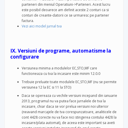
parteneri din meniul Operatiuni->Parteneri. Acest lucru
este posibil deoarece am definit aceste 2 conturi ca si
conturi de creante-datorii ce se urmaresc pe partener
factura.
Vezi aici model jurnal tva
IX. Versiuni de programe, automatisme la
configurare
Versiunea minima a modulelor EC,STO,MF care
functioneaza cu tva la incasare este minim 12.0.0
Trebuie preluate toate modulele EC,STO,MF (nu se permite
versiunea 12 la EC si 11 la STO)
Daca se opereaza cu vechile versiuni incepand din ianuarie
2013, programul nu va putea face jurnalele de tva la
incasare, chiar daca se vor prelua versiuni noi ulterior
(neavand marcajele de tva corespunzatoare, analiticele de
cont 4428 corecte nu va face nici stingerea contului 4428 la
incasare/plata automat), de aceea este important sa aveti