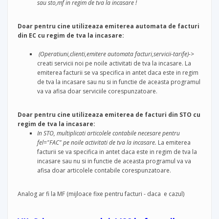
sau sto,mf in regim de tva la incasare !
Doar pentru cine utilizeaza emiterea automata de facturi
din EC cu regim de tva la incasare:
(Operatiuni,clienti,emitere automata facturi,servicii-tarife)->
creati servicii noi pe noile activitati de tva la incasare. La
emiterea facturii se va specifica in antet daca este in regim
de tva la incasare sau nu si in functie de aceasta programul
va va afisa doar serviciile corespunzatoare.
Doar pentru cine utilizeaza emiterea de facturi din STO cu
regim de tva la incasare:
In STO, multiplicati articolele contabile necesare pentru
fel="FAC" pe noile activitati de tva la incasare.
La emiterea
facturii se va specifica in antet daca este in regim de tva la
incasare sau nu si in functie de aceasta programul va va
afisa doar articolele contabile corespunzatoare.
Analog ar fi la MF (mijloace fixe pentru facturi - daca e cazul)