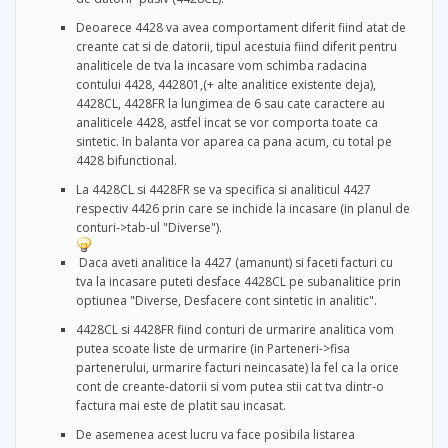
Deoarece 4428 va avea comportament diferit fiind atat de
creante cat si de datorii, tipul acestuia fiind diferit pentru
analiticele de tva la incasare vom schimba radacina
contului 4428, 442801,(+ alte analitice existente deja),
4428CL, 4428FR la lungimea de 6 sau cate caractere au
analiticele 4428, astfel incat se vor comporta toate ca
sintetic. In balanta vor aparea ca pana acum, cu total pe
4428 bifunctional.
La 4428CL si 4428FR se va specifica si analiticul 4427
respectiv 4426 prin care se inchide la incasare (in planul de
conturi->tab-ul "Diverse").
Daca aveti analitice la 4427 (amanunt) si faceti facturi cu
tva la incasare puteti desface 4428CL pe subanalitice prin
optiunea "Diverse, Desfacere cont sintetic in analitic".
4428CL si 4428FR fiind conturi de urmarire analitica vom
putea scoate liste de urmarire (in Parteneri->fisa
partenerului, urmarire facturi neincasate) la fel ca la orice
cont de creante-datorii si vom putea stii cat tva dintr-o
factura mai este de platit sau incasat.
De asemenea acest lucru va face posibila listarea