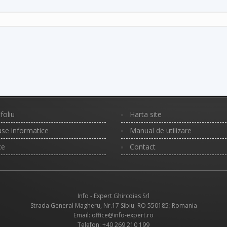
foliu
Harta site
se informatice
Manual de utilizare
ce
Contact
Info - Expert Ghircoias Srl
Strada General Magheru, Nr.17
Sibiu
,
RO
550185
;
Romania
Email: office@info-expert.ro
Telefon:
+40 269 210 199