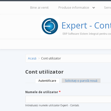
Mergi la conţinutul principal
Bine ai venit
Produse informatice
Serv
Expert - Con
ERP Software Sistem integrat pentru co
Acasă
Cont utilizator
Cont utilizator
Autentificare
(tab activ)
Solicitaţi o parolă nouă
Taburi primare
Numele de utilizator
*
Introduceţi numele utilizator Expert - Contab.