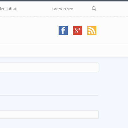
Formular de
dențialitate
căutare