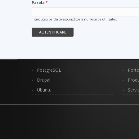
Parola
*
Introduceţi parola corespunzătoare numelui de utilizator.
PostgreSQL
Porto
Drupal
Produ
Ubuntu
Servi