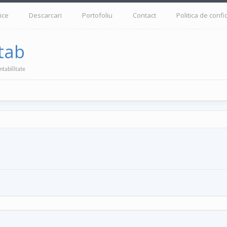
ice
Descarcari
Portofoliu
Contact
Politica de confi
tab
ntabilitate