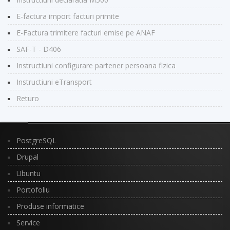
E-factura import facturi primite
E-Factura trimitere facturi emise pe ANAF
SAF-T - D406
Instructiuni configurare partener persoana fizica
Instructiuni eTransport
Returo
PostgreSQL
Drupal
Ubuntu
Portofoliu
Produse informatice
Service