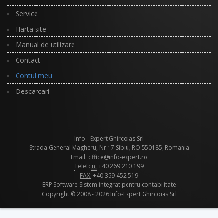
Service
Harta site
Manual de utilizare
Contact
Contul meu
Descarcari
Info - Expert Ghircoias Srl
Strada General Magheru, Nr.17
Sibiu
,
RO
550185
;
Romania
Email: office@info-expert.ro
Telefon:
+40 269 210 199
FAX:
+40 369 452 519
ERP Software Sistem integrat pentru contabilitate
Copyright © 2008 - 2026 Info-Expert Ghircoias Srl