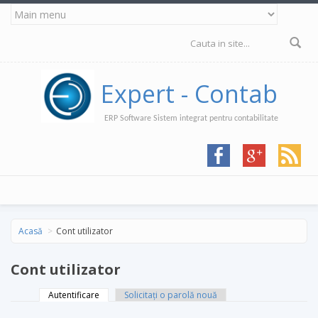
Mergi la conţinutul principal
Formular de
căutare
Expert - Contab
ERP Software Sistem integrat pentru contabilitate
Acasă
Cont utilizator
Cont utilizator
Autentificare
(tab activ)
Solicitaţi o parolă nouă
Taburi primare