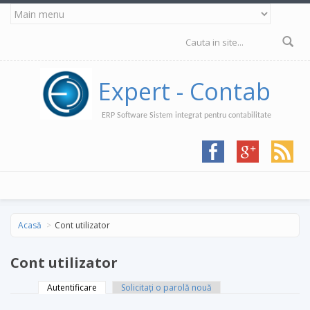
Mergi la conţinutul principal
Formular de
căutare
Expert - Contab
ERP Software Sistem integrat pentru contabilitate
Acasă
Cont utilizator
Cont utilizator
Autentificare
(tab activ)
Solicitaţi o parolă nouă
Taburi primare