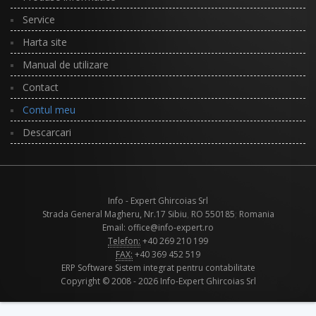
Service
Harta site
Manual de utilizare
Contact
Contul meu
Descarcari
Info - Expert Ghircoias Srl
Strada General Magheru, Nr.17
Sibiu
,
RO
550185
;
Romania
Email: office@info-expert.ro
Telefon:
+40 269 210 199
FAX:
+40 369 452 519
ERP Software Sistem integrat pentru contabilitate
Copyright © 2008 - 2026 Info-Expert Ghircoias Srl