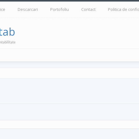
ice
Descarcari
Portofoliu
Contact
Politica de confi
tab
ntabilitate