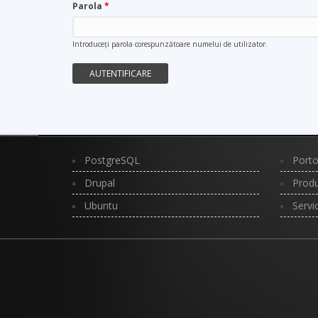
Parola
*
Introduceţi parola corespunzătoare numelui de utilizator.
PostgreSQL
Porto
Drupal
Produ
Ubuntu
Servi