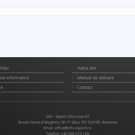
foliu
Harta site
se informatice
Manual de utilizare
ce
Contact
Info - Expert Ghircoias Srl
Strada General Magheru, Nr.17
Sibiu
,
RO
550185
;
Romania
Email: office@info-expert.ro
Telefon:
+40 269 210 199