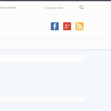
Formular de
dențialitate
căutare