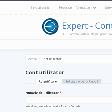
Mergi la conţinutul principal
Bine ai venit
Produse informatice
Serv
Expert - Con
ERP Software Sistem integrat pentru co
Acasă
Cont utilizator
Cont utilizator
Autentificare
(tab activ)
Solicitaţi o parolă nouă
Taburi primare
Numele de utilizator
*
Introduceţi numele utilizator Expert - Contab.