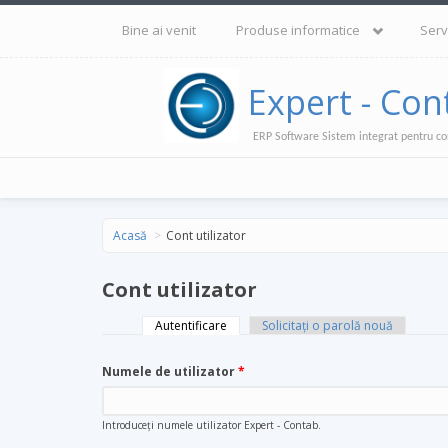
Mergi la conţinutul principal
Bine ai venit
Produse informatice
Serv
Expert - Con
ERP Software Sistem integrat pentru co
Acasă
Cont utilizator
Cont utilizator
Autentificare
(tab activ)
Solicitaţi o parolă nouă
Taburi primare
Numele de utilizator
*
Introduceţi numele utilizator Expert - Contab.