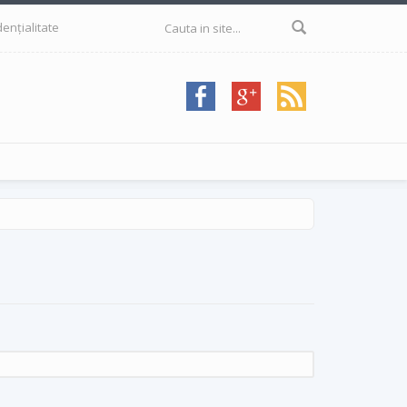
Formular de
dențialitate
căutare