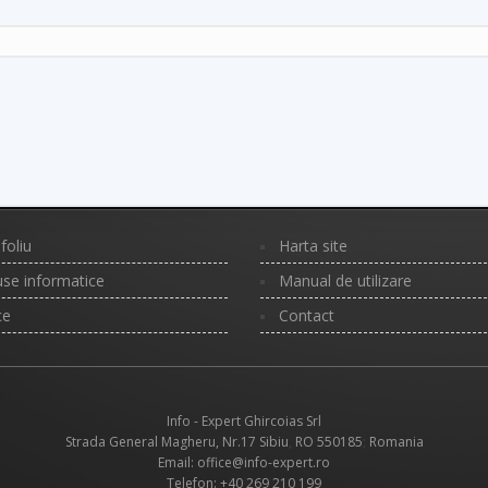
foliu
Harta site
se informatice
Manual de utilizare
ce
Contact
Info - Expert Ghircoias Srl
Strada General Magheru, Nr.17
Sibiu
,
RO
550185
;
Romania
Email: office@info-expert.ro
Telefon:
+40 269 210 199