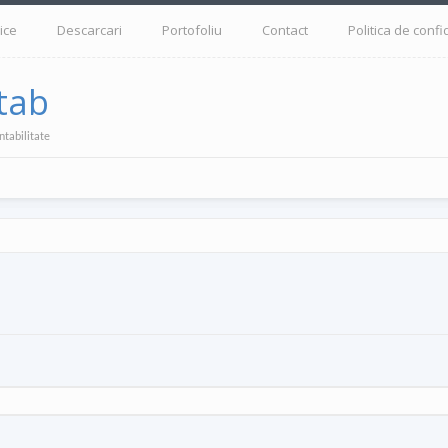
ice
Descarcari
Portofoliu
Contact
Politica de confi
tab
ntabilitate