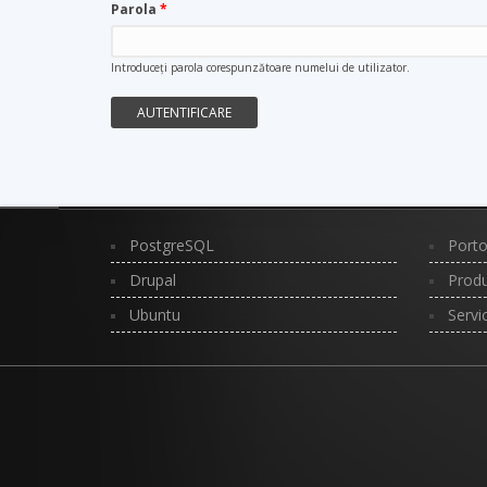
Parola
*
Introduceţi parola corespunzătoare numelui de utilizator.
PostgreSQL
Porto
Drupal
Produ
Ubuntu
Servi